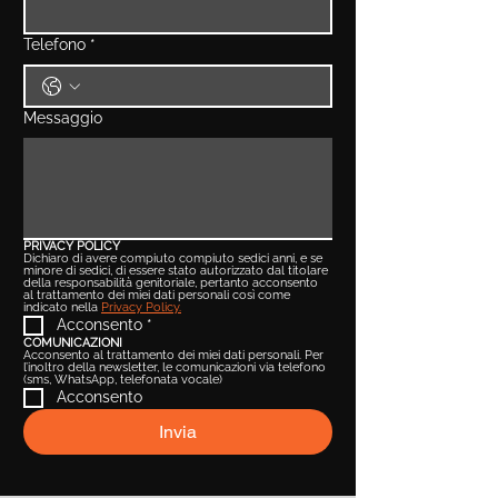
Telefono
*
Messaggio
PRIVACY POLICY
Dichiaro di avere compiuto compiuto sedici anni, e se 
minore di sedici, di essere stato autorizzato dal titolare 
della responsabilità genitoriale, pertanto acconsento 
al trattamento dei miei dati personali così come 
indicato nella 
Privacy Policy.
Acconsento
*
COMUNICAZIONI
Acconsento al trattamento dei miei dati personali. Per 
l’inoltro della newsletter, le comunicazioni via telefono 
(sms, WhatsApp, telefonata vocale)
Acconsento
Invia