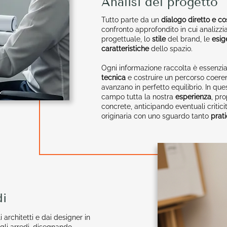
Analisi del progetto
Tutto parte da un
dialogo diretto e co
confronto approfondito in cui analizz
progettuale, lo
stile
del brand, le
esi
caratteristiche
dello spazio.
Ogni informazione raccolta è essenzia
tecnica
e costruire un percorso coeren
avanzano in perfetto equilibrio. In que
campo tutta la nostra
esperienza
, pr
concrete, anticipando eventuali critici
originaria con uno sguardo tanto
prat
di
 architetti e dai designer in