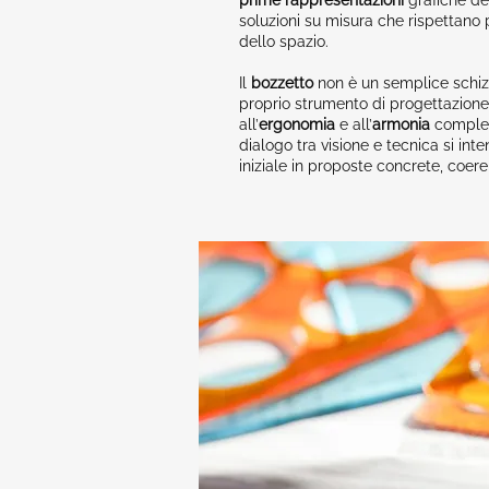
prime rappresentazioni
grafiche de
soluzioni su misura che rispettano p
dello spazio.
Il
bozzetto
non è un semplice schiz
proprio strumento di progettazione
all’
ergonomia
e all’
armonia
compless
dialogo tra visione e tecnica si inte
iniziale in proposte concrete, coeren