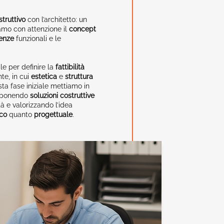
struttivo
con l’architetto: un
iamo con attenzione il
concept
genze
funzionali e le
le per definire la
fattibilità
te, in cui
estetica
e
struttura
sta fase iniziale mettiamo in
oponendo
soluzioni costruttive
tà e valorizzando l’idea
ico
quanto
progettuale
.