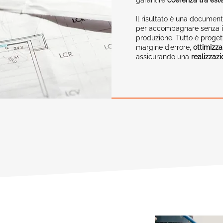
garantire
coerenza tra este
Il risultato è una documen
per accompagnare senza in
produzione. Tutto è progett
margine d’errore,
ottimizza
assicurando una
realizzazi
uzione