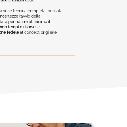
tica e funzionalità
.
tazione tecnica completa, pensata
certezze l’avvio della
ato per ridurre al minimo il
ndo tempi e risorse
, e
one fedele
al concept originale.